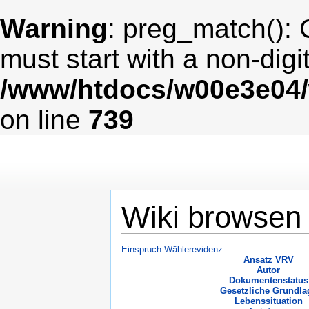
Warning
: preg_match(): 
must start with a non-digit
/www/htdocs/w00e3e04/
on line
739
Wiki browsen
Einspruch Wählerevidenz
Ansatz VRV
Autor
Dokumentenstatus
Gesetzliche Grundla
Lebenssituation