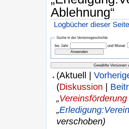
Ablehnung“
Logbücher dieser Seit
Suche in der Versionsgeschichte
bis Jahr:
und Monat:
(Aktuell |
Vorherig
(
Diskussion
|
Beit
„
Vereinsförderung
„
Erledigung:Verei
verschoben)