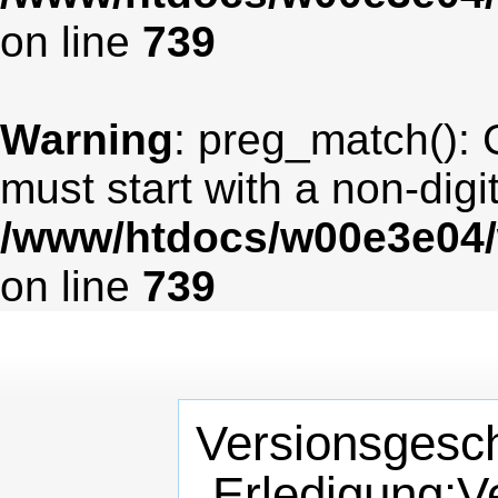
on line
739
Warning
: preg_match(): 
must start with a non-digit
/www/htdocs/w00e3e04/
on line
739
Versionsgesch
„Erledigung:V