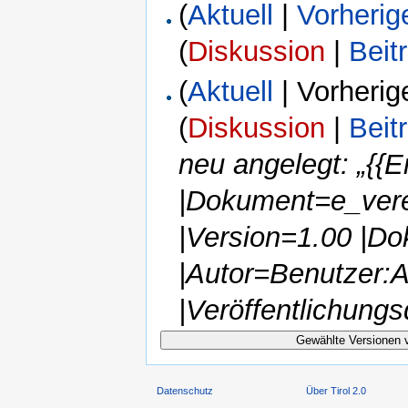
(
Aktuell
|
Vorherig
(
Diskussion
|
Beit
(
Aktuell
| Vorherig
(
Diskussion
|
Beit
neu angelegt: „{{E
|Dokument=e_vere
|Version=1.00 |D
|Autor=Benutzer:A
|Veröffentlichun
Datenschutz
Über Tirol 2.0